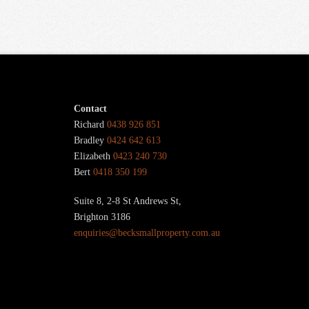
Contact
Richard
0438 926 851
Bradley
0424 642 613
Elizabeth
0423 240 730
Bert
0418 350 199
Suite 8, 2-8 St Andrews St,
Brighton 3186
enquiries@becksmallproperty.com.au