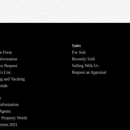
Sales
on Form
For Sale
nformation
Recently Sold
ce Request
Selling With Us
's List
Request an Appraisal
ng and Vacating
Guide
s
Information
Agents
 Property Worth
forms 2021