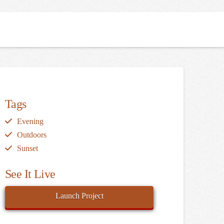
LANDLORDS
ABOUT US
CONTACT US
Tags
Evening
Outdoors
Sunset
See It Live
Launch Project