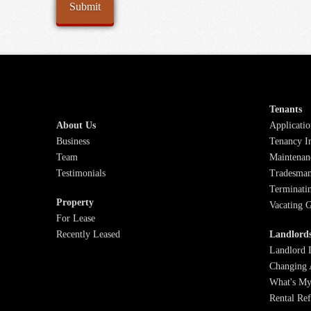
Tenants
About Us
Applicati
Business
Tenancy I
Team
Maintenan
Testimonials
Tradesman
Terminati
Property
Vacating 
For Lease
Recently Leased
Landlord
Landlord 
Changing 
What's My
Rental Re